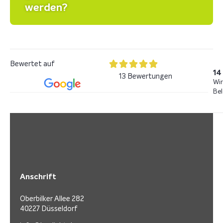
werden?
Bewertet auf
14
13 Bewertungen
Wir
Bel
Anschrift
Oberbilker Allee 282
40227 Düsseldorf