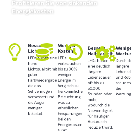
Profitieren Sie von sinkenden
Energiekosten
Besseres
Weniger
Bessere
Wenig
Licht
Kosten
Haltbarkeit
Wartu
LEDs bieten eine
LEDs
LEDs haben
Durch di
hohe
verbrauchen
eine deutlich
längere
Lichtqualität mit
bis zu 90%
längere
Lebensd
guter
weniger
Lebensdauer,
und Rob
Farbwiedergabe,
Energie im
oft bis zu
reduzier
die das
Vergleich zu
50.000
die
Sehvermögen
herkömmlicher
Stunden oder
Wartung
verbessert und
Beleuchtung,
mehr,
die Augen
was zu
wodurch die
weniger
erheblichen
Notwendigkeit
belastet.
Einsparungen
für häufigen
bei den
Austausch
Energiekosten
reduziert wird.
führt.